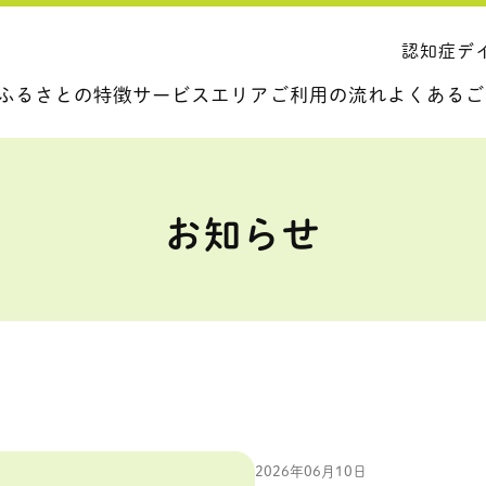
認知症デ
ふるさとの特徴
サービスエリア
ご利用の流れ
よくあるご
たちができること
川崎エリア
ご利用条件
サービスにつ
お知らせ
護について
横浜エリア
料金体系
ご利用条件に
るさとの
3のサービス
日の流れ
2026年06月10日
家族の方へ