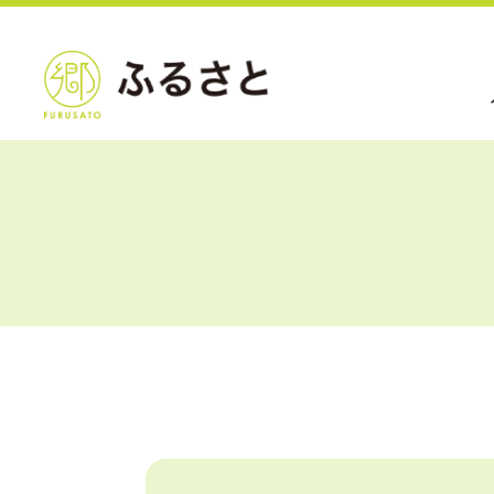
私
介
ふ
1
一
ご